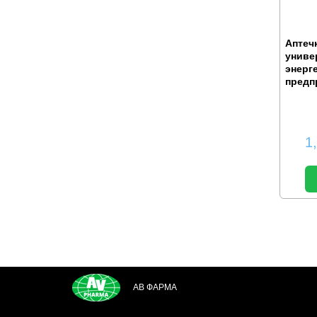
Аптеч
униве
энерг
предп
1
АВ ФАРМА