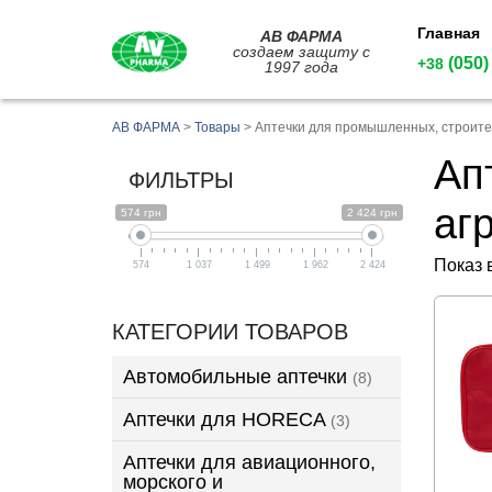
Главная
АВ ФАРМА
создаем защиту с
(050)
+38
1997 года
АВ ФАРМА
>
Товары
>
Аптечки для промышленных, строите
Ап
ФИЛЬТРЫ
аг
574 грн
2 424 грн
Показ 
574
1 037
1 499
1 962
2 424
КАТЕГОРИИ ТОВАРОВ
Автомобильные аптечки
(8)
Аптечки для HORECA
(3)
Аптечки для авиационного,
морского и