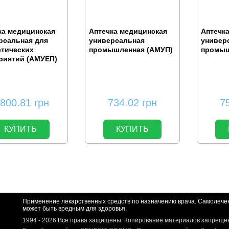
ка медицинская
Аптечка медицинская
Аптечк
рсальная для
универсальная
универ
етических
промышленная (АМУП)
промыш
риятий (АМУЕП)
,800.81
грн
734.02
грн
7
КУПИТЬ
КУПИТЬ
Применение лекарственных средств по назначению врача. Самолече
может быть вредным для здоровья.
1994 - 2026 Все права защищены. Копирование материалов запреще