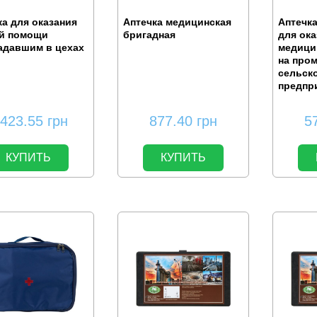
ка для оказания
Аптечка медицинская
Аптечк
й помощи
бригадная
для ока
адавшим в цехах
медици
на про
сельск
предпр
,423.55
грн
877.40
грн
5
КУПИТЬ
КУПИТЬ