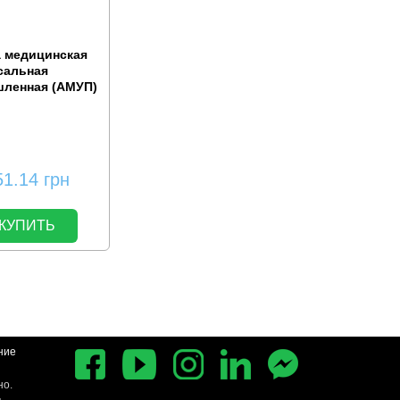
а медицинская
сальная
ленная (АМУП)
51.14
грн
КУПИТЬ
ние
но.