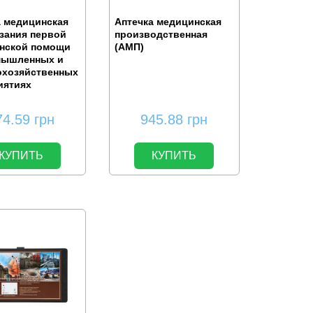
а медицинская
Аптечка медицинская
зания первой
производственная
нской помощи
(АМП)
мышленных и
охозяйственных
иятиях
74.59
грн
945.88
грн
КУПИТЬ
КУПИТЬ