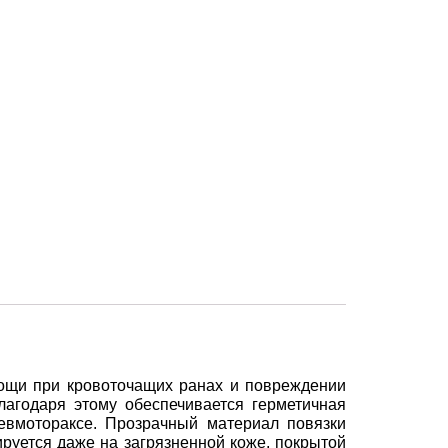
ощи при кровоточащих ранах и повреждении
лагодаря этому обеспечивается герметичная
евмотораксе. Прозрачный материал повязки
руется даже на загрязненной коже, покрытой