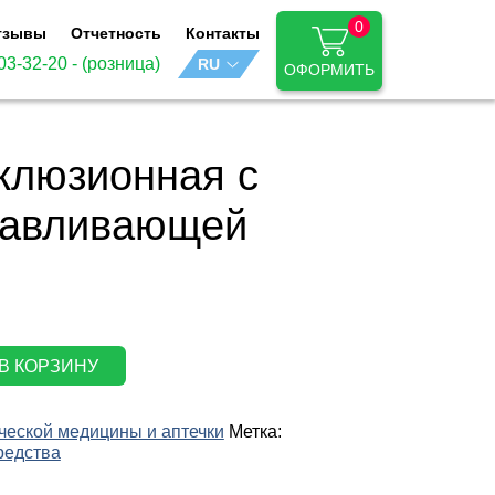
0
тзывы
Отчетность
Контакты
03-32-20
- (розница)
ОФОРМИТЬ
клюзионная с
навливающей
В КОРЗИНУ
ческой медицины и аптечки
Метка:
щей
редства