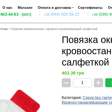
О нас
Магазин
Оплата и доставка
Сертификаты
О
 463-44-63
- (опт)
(044) 400-59-22
(099) 4
+38
+38
течки
>
Повязка окклюзионная с кровоостанавливающей салфеткой
Повязка ок
кровооста
салфеткой
403.39
грн
−
+
Количество
Повязка
окклюзионная
с
Категория:
Средства такти
кровоостанавливаю
Кровоостанавливающие с
салфеткой