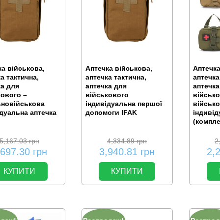
а військова,
Аптечка військова,
Аптечка
а тактична,
аптечка тактична,
аптечка
ка для
аптечка для
аптечка
кового –
військового
військ
ьновійськова
індивідуальна першої
військ
ідуальна аптечка
допомоги IFAK
індивід
(компл
5,167.03
грн
4,334.89
грн
2
,697.30
грн
3,940.81
грн
2,
КУПИТИ
КУПИТИ