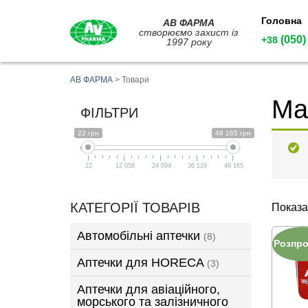
Головна
АВ ФАРМА
створюємо захист із
(050)
+38
1997 року
АВ ФАРМА
>
Товари
Ма
ФІЛЬТРИ
22 грн
48 165 грн
22
12 058
24 094
36 129
48 165
КАТЕГОРІЇ ТОВАРІВ
Показа
Автомобільні аптечки
(8)
Розпр
Аптечки для HORECA
(3)
Аптечки для авіаційного,
морського та залізничного