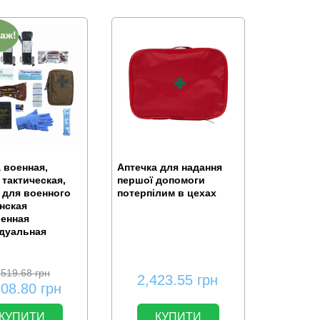
аж!
 военная,
Аптечка для надання
 тактическая,
першої допомоги
 для военного
потерпілим в цехах
нская
енная
дуальная
,519.68
грн
2,423.55
грн
108.80
грн
КУПИТИ
КУПИТИ