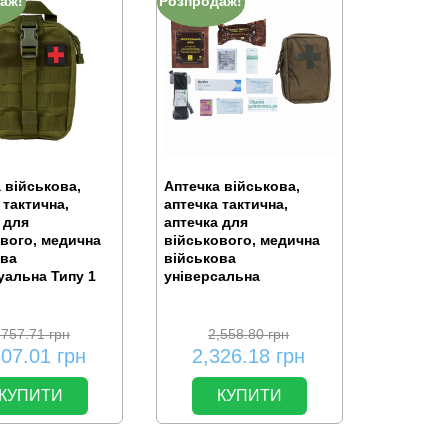
аж!
Розпродаж!
 військова,
Аптечка військова,
 тактична,
аптечка тактична,
 для
аптечка для
вого, медична
військового, медична
ова
військова
уальна Типу 1
універсальна
,757.71
грн
2,558.80
грн
507.01
грн
2,326.18
грн
КУПИТИ
КУПИТИ