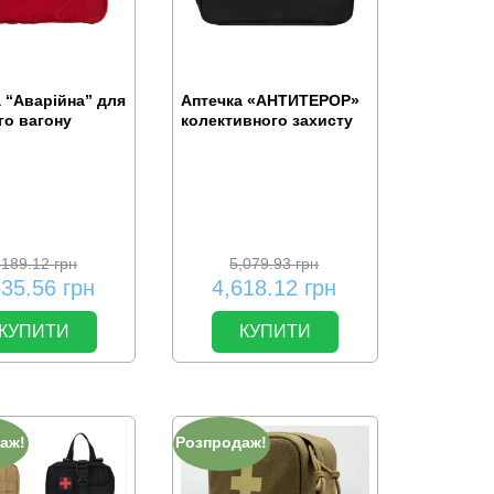
 “Аварійна” для
Аптечка «АНТИТЕРОР»
го вагону
колективного захисту
,189.12
грн
5,079.93
грн
535.56
грн
4,618.12
грн
КУПИТИ
КУПИТИ
аж!
Розпродаж!