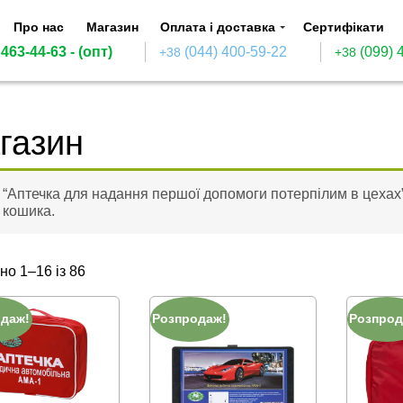
Про нас
Магазин
Оплата і доставка
Сертифікати
 463-44-63
- (опт)
(044) 400-59-22
(099) 
+38
+38
газин
“Аптечка для надання першої допомоги потерпілим в цехах
кошика.
но 1–16 із 86
одаж!
Розпродаж!
Розпрод