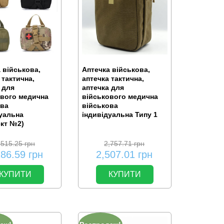
 військова,
Аптечка військова,
 тактична,
аптечка тактична,
 для
аптечка для
ового медична
військового медична
ова
військова
уальна
індивідуальна Типу 1
ект №2)
,515.25
грн
2,757.71
грн
286.59
грн
2,507.01
грн
КУПИТИ
КУПИТИ