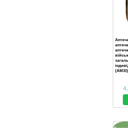
Аптечк
аптечк
аптеч
війсь
загал
індив
(АМЗІ)
4