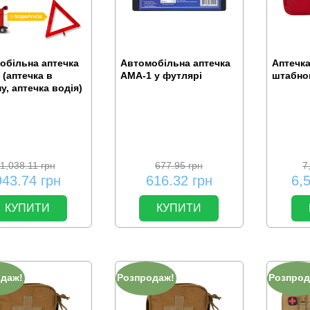
обільна аптечка
Автомобільна аптечка
Аптечка
(аптечка в
АМА-1 у футлярі
штабно
, аптечка водія)
1,038.11
грн
677.95
грн
7
943.74
грн
616.32
грн
6,
КУПИТИ
КУПИТИ
одаж!
Розпродаж!
Розпрод