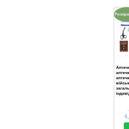
Розпр
Аптечк
аптечк
аптеч
війсь
загал
індив
4