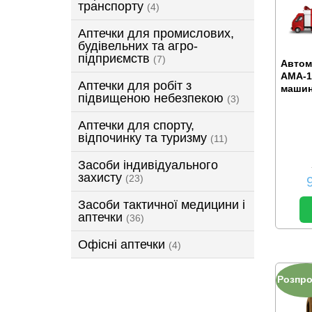
транспорту
(4)
Аптечки для промислових,
будівельних та агро-
підприємств
(7)
Автом
АМА-1 
Аптечки для робіт з
машину
підвищеною небезпекою
(3)
Аптечки для спорту,
відпочинку та туризму
(11)
Засоби індивідуального
захисту
(23)
Засоби тактичної медицини і
аптечки
(36)
Офісні аптечки
(4)
Розпр