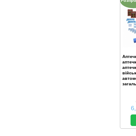
Розпр
Аптечк
аптечк
аптеч
війсь
автом
загал
6