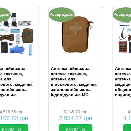
одаж!
Розпродаж!
Розпрод
а військова,
Аптечка військова,
Аптечка
а тактична,
аптечка тактична,
аптечка
ка для
аптечка для
аптечка
кового, медична
військового, медична
медици
ьновійськова
загальновійськова
общево
ідуальна
індивідуальна МО
индиви
4,519.68
грн
3,249.70
грн
4
,108.80
грн
2,954.27
грн
4,
КУПИТИ
КУПИТИ