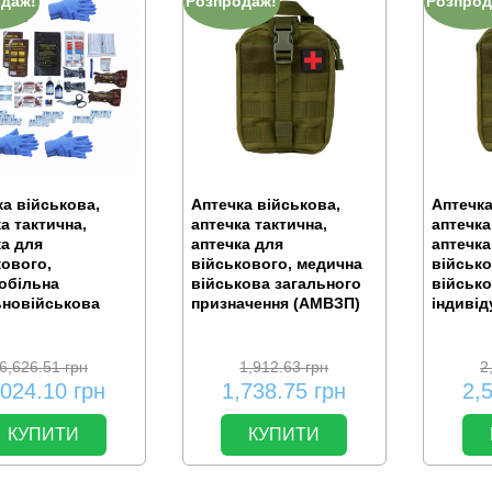
одаж!
Розпродаж!
Розпрод
а військова,
Аптечка військова,
Аптечка
а тактична,
аптечка тактична,
аптечка
ка для
аптечка для
аптечка
кового,
військового, медична
військо
обільна
військова загального
військ
ьновійськова
призначення (АМВЗП)
індивід
6,626.51
грн
1,912.63
грн
2
,024.10
грн
1,738.75
грн
2,
КУПИТИ
КУПИТИ