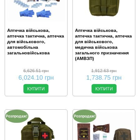
Аптечка військова,
Аптечка військова,
аптечка тактична, аптечка
аптечка тактична, аптечка
для військового,
для військового,
автомобільна
медична військова
загальновійськова
загального призначення
(АМВЗП)
6,626.51
грн
1,912.63
грн
6,024.10
грн
1,738.75
грн
КУПИТИ
КУПИТИ
Розпродаж!
Розпродаж!