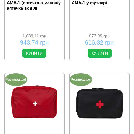
АМА-1 (аптечка в машину,
АМА-1 у футлярі
аптечка водія)
1,038.11
грн
677.95
грн
943.74
грн
616.32
грн
КУПИТИ
КУПИТИ
Розпродаж!
Розпродаж!