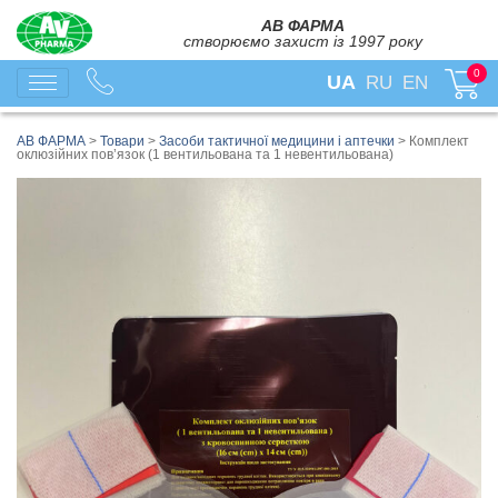
АВ ФАРМА
створюємо захист із 1997 року
0
UA
RU
EN
АВ ФАРМА
>
Товари
>
Засоби тактичної медицини і аптечки
>
Комплект
оклюзійних пов’язок (1 вентильована та 1 невентильована)