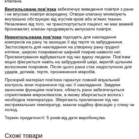
клапана.
Вентильована пов’язка
забезпечує виведення повітря з рани
і не впускає повітря всередину. Отвори клапану мінімізують
внутрішню обструкцію від згустків крові або м’яких тканин.
Незалежно від того, чи транспортується пацієнт, чи має важкий
бронежилет, клапан продовжують випускати повітря.
Невентильована пов’язка
підходить для накладання
компресів на рану та захищає її від тертя та забруднення.
Застосовують для накладання на утворену рану грудної
клітини, широко покриваючи шкірний покрив навколо неї.
Присмоктування відбувається під час вдиху людини. Пов’язки
міцно фіксуються навіть на забрудненій шкірі, вкритій щільним
волосяним покровом. Після цього рана стає недоступною для
ударів, дотиків, тертя, проникнення мікробів.
Прозорий матеріал пов’язок гарантує повний візуальний
контроль зони поранення під час її накладання. Завдяки
захисним функціям пов’язок, область рани забезпечується
сприятливим мікрокліматом, в якому зберігається волога і
необхідна температура. Зберігають прилипання під час
екстремальних температур, маючи надійну фіксацію у спеку чи
холод.
Термін придатності: 5 років від дати виробництва.
Схожі товари