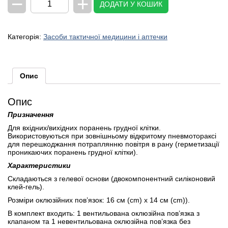
−
+
ДОДАТИ У КОШИК
оклюзійних
пов'язок
(1
вентильована
Категорія:
Засоби тактичної медицини і аптечки
та
1
невентильована)
кількість
Опис
Опис
Призначення
Для вхідних/вихідних поранень грудної клітки.
Використовуються при зовнішньому відкритому пневмотораксі
для перешкоджання потраплянню повітря в рану (герметизації
проникаючих поранень грудної клітки).
Характеристики
Складаються з гелевої основи (двокомпонентний силіконовий
клей-гель).
Розміри оклюзійних пов’язок: 16 см (cm) х 14 см (cm)).
В комплект входить: 1 вентильована оклюзійна пов’язка з
клапаном та 1 невентильована оклюзійна пов’язка без