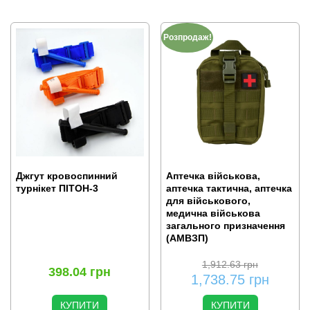
Розпродаж!
Джгут кровоспинний
Аптечка військова,
турнікет ПІТОН-3
аптечка тактична, аптечка
для військового,
медична військова
загального призначення
(АМВЗП)
1,912.63
грн
398.04
грн
1,738.75
грн
КУПИТИ
КУПИТИ