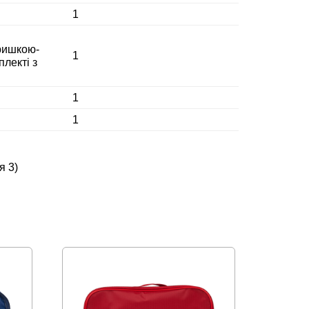
1
кришкою-
1
плекті з
1
1
я 3)