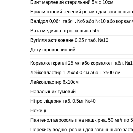
Бинт марлевий стерильний 5м х 10см
Брильянтовий зелений розчин для зовнішнього
Валідол 0,06г табл. . №6 або №10 або корва
Вата медична гігроскопічна 50г
Вугілля активоване 0,25 г таб. №10
Джгут кровоспинний
Корвалол краплі 25 мл або корвалол табл. №1
Лейкопластир 1,25х500 см або 1 х500 см
Лейкопластир 6х10см
Напальчник гумовий
Нітрогліцерин таб. 0,5мг №40
Ножиці
Пантенол аерозоль піна нашкірна, 50 мг/г по 58
Перекису водню розчин для зовнішнього заст