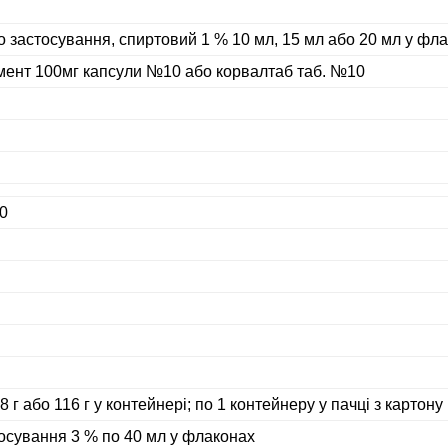
 застосування, спиртовий 1 % 10 мл, 15 мл або 20 мл у фл
лмент 100мг капсули №10 або корвалтаб таб. №10
0
 г або 116 г у контейнері; по 1 контейнеру у пачці з картону
осування 3 % по 40 мл у флаконах