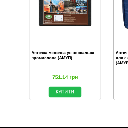
Аптечка медична універсальна
Аптеч
промислова (АМУП)
для е
(АМУЕ
751.14
грн
КУПИТИ