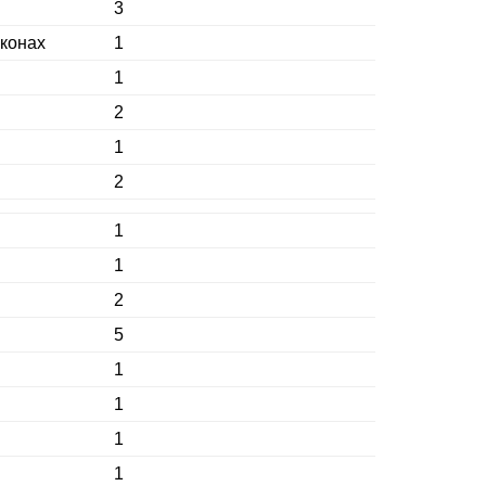
3
аконах
1
1
2
1
2
1
1
2
5
1
1
1
1