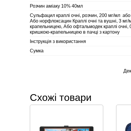
Розчин аміаку 10% 40мл
Сульфацил краплі очні, розчин, 200 мг/мл аб
Або норфлоксацин Краплі очні та вушні, 3 мг/м
крапельницею, Або офтальмодек краплі очні, 0,
кришкою-крапельницею в пачці з картону
Інструкція з використання
Сумка
Дек
Схожі товари