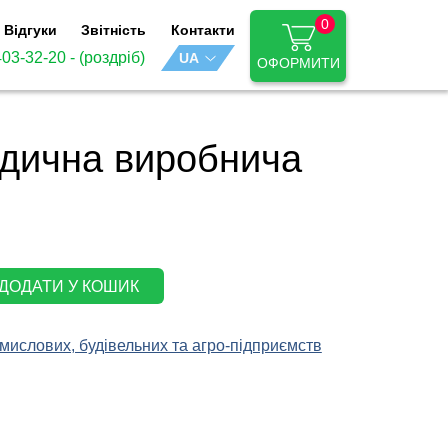
0
Відгуки
Звітність
Контакти
403-32-20
- (роздріб)
ОФОРМИТИ
едична виробнича
ДОДАТИ У КОШИК
мислових, будівельних та агро-підприємств