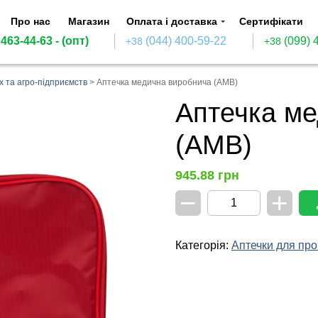
Про нас
Магазин
Оплата і доставка
Сертифікати
 463-44-63
- (опт)
(044) 400-59-22
(099) 
+38
+38
х та агро-підприємств
>
Аптечка медична виробнича (АМВ)
Аптечка м
(АМВ)
945.88
грн
−
+
Аптечка
медична
виробнича
(АМВ)
Категорія:
Аптечки для про
кількість